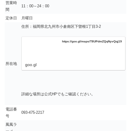
営業時
11：00～24：00
間
定休日
月曜日
住所：福岡県北九州市小倉南区下曽根1丁目3-2
https://goo.gl/maps/T8UPdmZQqNyvQqj19
所在地
goo.gl
詳細な場所は公式HPでもご確認ください。
電話番
093-475-2217
号
風風ラ