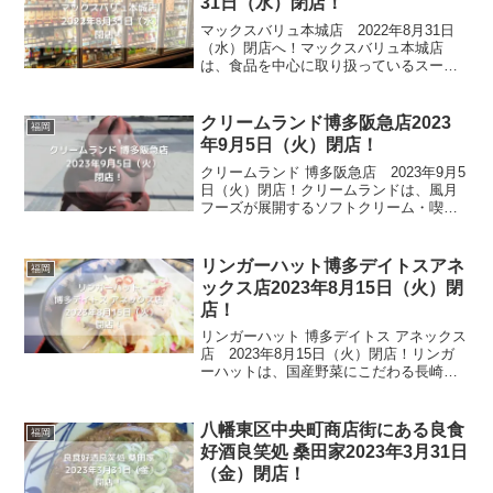
31日（水）閉店！
マックスバリュ本城店 2022年8月31日
（水）閉店へ！マックスバリュ本城店
は、食品を中心に取り扱っているスーパ
ーです。日本国内に700店舗以上展開して
いるので知らない人はいない、幅広い年
代に浸透しているお店です。ゲオやミス
クリームランド博多阪急店2023
福岡
ターマックスなど...
年9月5日（火）閉店！
クリームランド 博多阪急店 2023年9月5
日（火）閉店！クリームランドは、風月
フーズが展開するソフトクリーム・喫茶
のお店です。オーダーが入ってからバニ
ラソフトにクッキーやフルーツ等、食材
を混ぜ合わせるブレンドソフトが人気で
リンガーハット博多デイトスアネ
福岡
す。濃厚ソフトク...
ックス店2023年8月15日（火）閉
店！
リンガーハット 博多デイトス アネックス
店 2023年8月15日（火）閉店！リンガ
ーハットは、国産野菜にこだわる長崎ち
ゃんぽん専門店です。長崎名物ちゃんぽ
んと皿うどんを2大看板とし、野菜たっぷ
りのちゃんぽんとさっぱりとした最後ま
八幡東区中央町商店街にある良食
福岡
で飽きのこな...
好酒良笑処 桑田家2023年3月31日
（金）閉店！