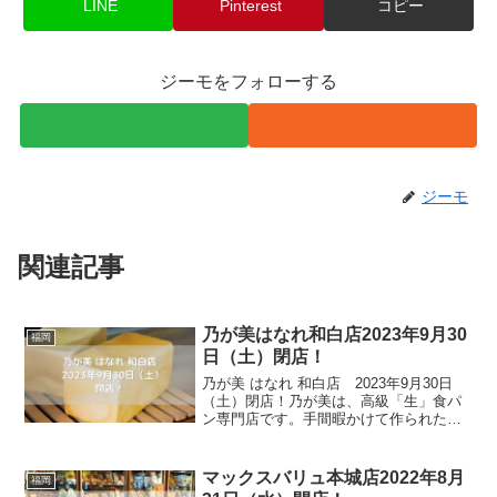
LINE
Pinterest
コピー
ジーモをフォローする
ジーモ
関連記事
乃が美はなれ和白店2023年9月30
福岡
日（土）閉店！
乃が美 はなれ 和白店 2023年9月30日
（土）閉店！乃が美は、高級「生」食パ
ン専門店です。手間暇かけて作られた乃
が美オリジナルブレンドの小麦粉を使
い、吟味した食材を使う事で、上品な甘
みが広がる耳まで美味しく食べられる食
マックスバリュ本城店2022年8月
福岡
パンが出来上がりま...