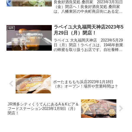
良食好酒良笑処 桑田家 2023年3月31日
（金）閉店へ！良食好酒良笑処 桑田家
は、八幡東区の中央町商店街にある定
食・肉うどん・居酒屋のお店です。平日
ランチは定食屋、土日祝ランチは肉うど
ん、月～土曜日のディナーは居酒屋とマ
ラベイユ大丸福岡天神店2023年5
福岡
ルチなお店として、...
月29日（月）閉店！
ラベイユ 大丸福岡天神店 2023年5月29
日（月）閉店！ラベイユは、1946年創業
の蜂蜜を取り扱うお店です。自社養蜂場
の蜂蜜と世界の養蜂場を訪ね、買付けた
世界12ヶ国80種類以上の蜂蜜を販売して
います。さらに、砂糖を一切使用せず、
蜂蜜と食...
ポーたまももち浜店2023年1月18日
（水）オープン！場所や営業時間は？
JR博多シティくうてんにあるA＆Kビア＆
フードステーション2023年1月9日（月）
閉店！