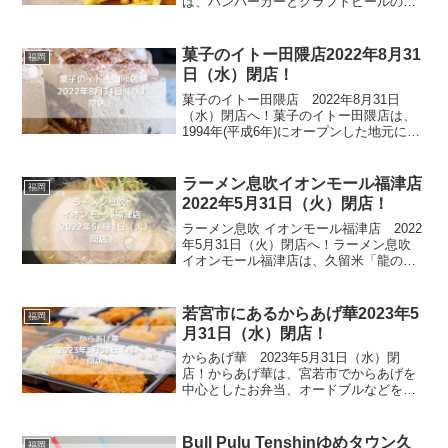
は、ハンバーガーとクラフトビールのお
店です。ハンバーガーの自家製パテは牛
肉を贅沢に使い、つなぎとの配合も独自
に開発し、何度も試作を...
菓子のイトー田隈店2022年8月31
福岡
日（水）閉店！
菓子のイトー田隈店 2022年8月31日
（水）閉店へ！菓子のイトー田隈店は、
1994年(平成6年)にオープンした地元に密
着したケーキ屋です。学校行事のやお見
舞いのお菓子をはじめ、地域の子供たち
のバースデーケーキはここで購入すると
ラーメン息吹イオンモール福津店
福岡
いう人も多か...
2022年5月31日（火）閉店！
ラーメン息吹 イオンモール福津店 2022
年5月31日（火）閉店へ！ラーメン息吹
イオンモール福津店は、久留米「龍の
家」が手掛ける絶品とんこつラーメンの
お店です。「ラーメン一杯から、幸せな
光景が生み出せるように！！」との思い
若宮市にあるからあげ華2023年5
福岡
から頑張ってきま...
月31日（水）閉店！
からあげ華 2023年5月31日（水）閉
店！からあげ華は、宮若市でからあげを
中心としたお弁当、オードブルなどを販
売しているお店です。生姜ダレベースの
モモ・ムネのから揚げをメインに、ポテ
トやチキンスティック、お弁当やカレー
Bull Pulu Tenshinゆめタウン久
福岡