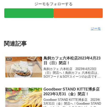
ジーモをフォローする
ジーモ
関連記事
鳥飼カフェ六本松店2023年4月23
福岡
日（日）閉店！
鳥飼カフェ 六本松店 2023年4月23日
（日）閉店へ！鳥飼カフェ 六本松店は、
SOYフード＆SOYスイーツのお店です。
乳・卵、小麦、白砂糖を使用せず、福岡
の豆腐銘店「荒木豆腐店」で毎日搾られ
る、新鮮で最上級の濃厚な豆乳、おか
Goodbeer STAND KITTE博多店
福岡
ら、豆腐を使用...
2023年3月31（金）閉店！
Goodbeer STAND KITTE博多店 2023年
3月31日（金）閉店へ！Goodbeer STAND