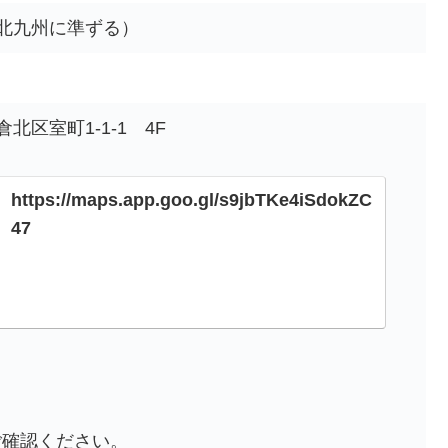
北九州に準ずる）
区室町1-1-1 4F
https://maps.app.goo.gl/s9jbTKe4iSdokZC
47
ご確認ください。