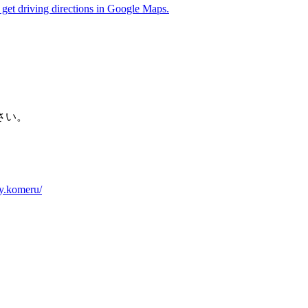
 get driving directions in Google Maps.
さい。
ty.komeru/