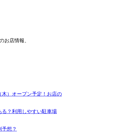
）のお店情報、
月8日（木）オープン予定！お店の
場はある？利用しやすい駐車場
行列予想？