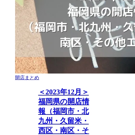
開店まとめ
＜2023年12月＞
福岡県の開店情
報（福岡市・北
九州・久留米・
西区・南区・そ