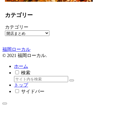
カテゴリー
カテゴリー
福岡ローカル
© 2021 福岡ローカル.
ホーム
検索
トップ
サイドバー