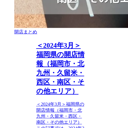
開店まとめ
＜2024年3月＞
福岡県の開店情
報（福岡市・北
九州・久留米・
西区・南区・そ
の他エリア）
＜2024年3月＞福岡県の
開店情報（福岡市・北
九州・久留米・西区・
南区・その他エリア）