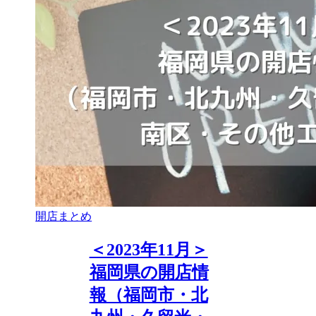
開店まとめ
＜2023年11月＞
福岡県の開店情
報（福岡市・北