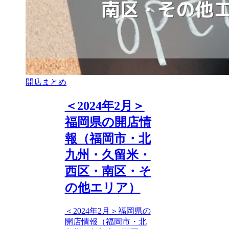
開店まとめ
＜2024年2月＞
福岡県の開店情
報（福岡市・北
九州・久留米・
西区・南区・そ
の他エリア）
＜2024年2月＞福岡県の
開店情報（福岡市・北