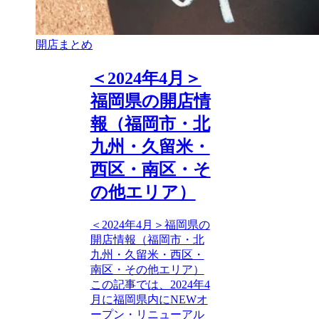
開店まとめ
＜2024年4月＞
福岡県の開店情
報（福岡市・北
九州・久留米・
西区・南区・そ
の他エリア）
＜2024年4月＞福岡県の
開店情報（福岡市・北
九州・久留米・西区・
南区・その他エリア）
この記事では、2024年4
月に福岡県内にNEWオ
ープン・リニューアル