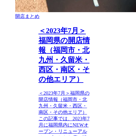
開店まとめ
＜2023年7月＞
福岡県の開店情
報（福岡市・北
九州・久留米・
西区・南区・そ
の他エリア）
＜2023年7月＞福岡県の
開店情報（福岡市・北
九州・久留米・西区・
南区・その他エリア）
この記事では、2023年7
月に福岡県内にNEWオ
ープン・リニューアル