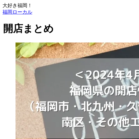
大好き福岡！
福岡ローカル
開店まとめ