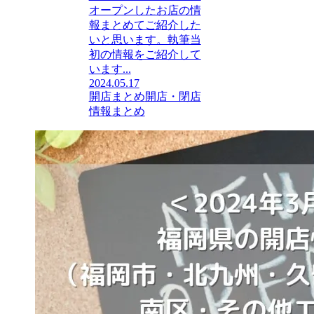
オープンしたお店の情
報まとめてご紹介した
いと思います。執筆当
初の情報をご紹介して
います...
2024.05.17
開店まとめ
開店・閉店
情報まとめ