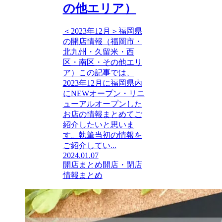
の他エリア）
＜2023年12月＞福岡県
の開店情報（福岡市・
北九州・久留米・西
区・南区・その他エリ
ア）この記事では、
2023年12月に福岡県内
にNEWオープン・リニ
ューアルオープンした
お店の情報まとめてご
紹介したいと思いま
す。執筆当初の情報を
ご紹介してい...
2024.01.07
開店まとめ
開店・閉店
情報まとめ