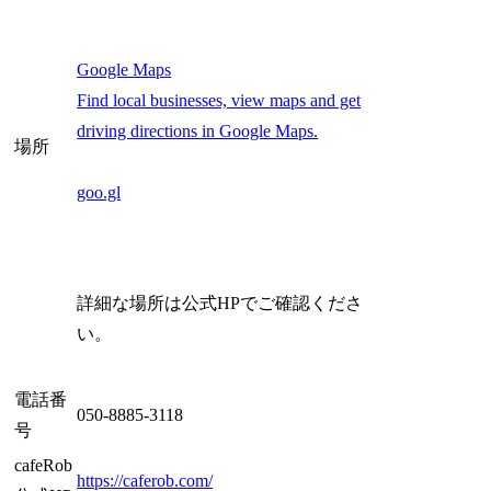
Google Maps
Find local businesses, view maps and get
driving directions in Google Maps.
場所
goo.gl
詳細な場所は公式HPでご確認くださ
い。
電話番
050-8885-3118
号
cafeRob
https://caferob.com/