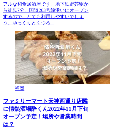
アルな和食居酒屋です。地下鉄野芥駅か
ら徒歩7分、国道263号線沿いにオープン
するので、とても利用しやすいでしょ
う。ゆっくりとくつろ...
福岡
ファミリーマート天神西通り店隣
に情熱酒場酔くん2022年11月下旬
オープン予定！場所や営業時間
は？