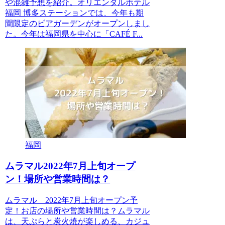
や混雑予想を紹介。オリエンタルホテル
福岡 博多ステーションでは、今年も期
間限定のビアガーデンがオープンしまし
た。今年は福岡県を中心に「CAFÉ F...
福岡
ムラマル2022年7月上旬オープ
ン！場所や営業時間は？
ムラマル 2022年7月上旬オープン予
定！お店の場所や営業時間は？ムラマル
は、天ぷらと炭火焼が楽しめる、カジュ