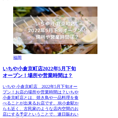
福岡
いちや小倉京町店2022年5月下旬
オープン！場所や営業時間は？
いちや 小倉京町店 2022年5月下旬オー
プン！お店の場所や営業時間は？いちや
小倉京町店とは、焼き鳥や一品料理を食
べることが出来るお店です。JR小倉駅か
らも近く、古民家のような店内空間のお
店にする予定ということで、連日賑わい