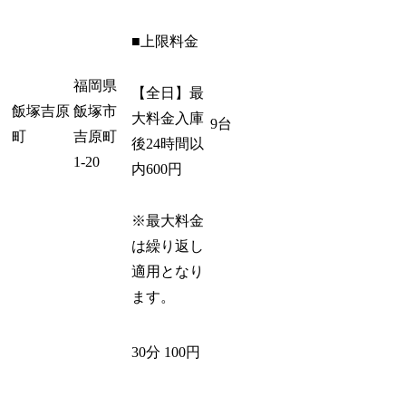
■上限料金
福岡県
【全日】最
飯塚吉原
飯塚市
大料金入庫
9台
町
吉原町
後24時間以
1-20
内600円
※最大料金
は繰り返し
適用となり
ます。
30分 100円