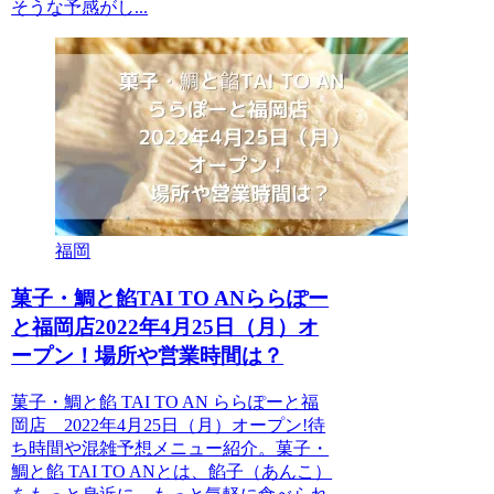
そうな予感がし...
福岡
菓子・鯛と餡TAI TO ANららぽー
と福岡店2022年4月25日（月）オ
ープン！場所や営業時間は？
菓子・鯛と餡 TAI TO AN ららぽーと福
岡店 2022年4月25日（月）オープン!待
ち時間や混雑予想メニュー紹介。菓子・
鯛と餡 TAI TO ANとは、餡子（あんこ）