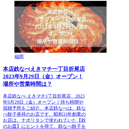
福岡
本店鉄なべえきマチ一丁目折尾店
2023年9月29日（金）オープン！
場所や営業時間は？
本店鉄なべ えきマチ1丁目折尾店 2023
年9月29日（金）オープン！待ち時間や
混雑予想をご紹介。本店鉄なべは、鉄な
べ餃子発祥のお店です。昭和33年創業の
お店は、ナポリタンで使われていた【鉄
のお皿】にヒントを得て、鉄なべ餃子を