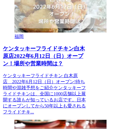
福岡
ケンタッキーフライドチキン白木
原店2022年6月12日（日）オープ
ン！場所や営業時間は？
ケンタッキーフライドチキン 白木原
店 2022年6月12日（日）オープン!待ち
時間や混雑予想をご紹介ケンタッキーフ
ライドチキンは、全国に1000店舗以上展
開する誰もが知っているお店です。日本
にオープンしてから50年以上も愛される
フライドチキ...