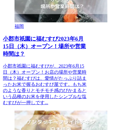
福岡
小郡市祇園に福むすび2023年6月
15日（木）オープン！場所や営業
時間は？
小郡市祇園に福むすびが、2023年6月15
日（木）オープン！お店の場所や営業時
間は？福むすびは、愛情がたっぷり詰ま
ったお米で握るおむすび屋です。もち米
のような香りとモチモチ感のぴかまると
いう品種のお米を使用したシンプルな塩
むすびが一押しです...