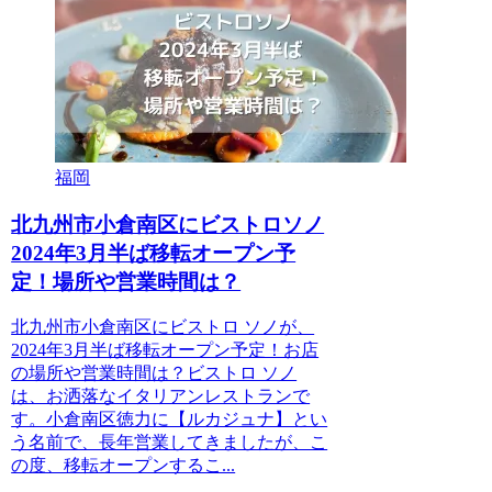
福岡
北九州市小倉南区にビストロソノ
2024年3月半ば移転オープン予
定！場所や営業時間は？
北九州市小倉南区にビストロ ソノが、
2024年3月半ば移転オープン予定！お店
の場所や営業時間は？ビストロ ソノ
は、お洒落なイタリアンレストランで
す。小倉南区徳力に【ルカジュナ】とい
う名前で、長年営業してきましたが、こ
の度、移転オープンするこ...