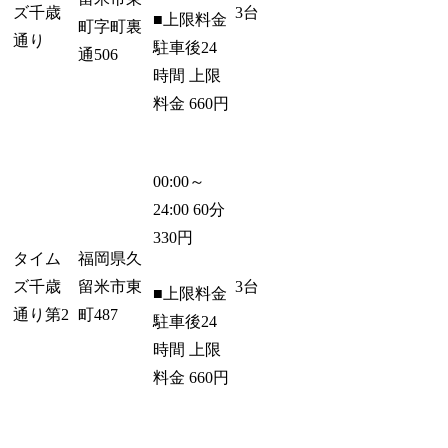
ズ千歳
3台
■上限料金
町字町裏
通り
駐車後24
通506
時間 上限
料金 660円
00:00～
24:00 60分
330円
タイム
福岡県久
ズ千歳
留米市東
3台
■上限料金
通り第2
町487
駐車後24
時間 上限
料金 660円