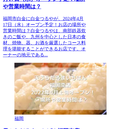
や営業時間は？
福岡市白金に白金つるやが、2024年4月
17日（水）オープン予定！お店の場所や
営業時間は？白金つるやは、南部鉄器炊
きのご飯や、九州を中心とした日本の食
材、焼物、器、お酒を厳選したコース料
理を堪能することができるお店です。オ
ーナーの地元である...
福岡