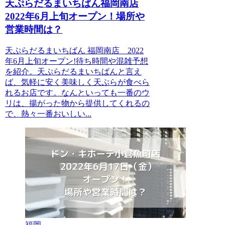
天ぷらだるまいちばん福岡南店
2022年6月上旬オープン！場所や
営業時間は？
天ぷらだるまいちばん 福岡南店 2022
年6月上旬オープン!待ち時間や混雑予想
を紹介。天ぷらだるまいちばんと言え
ば、気軽に安く美味しく天ぷらが食べら
れるお店です。なんといっても一番のウ
リは、揚がった物から提供してくれるの
で、熱々一番おいしい...
福岡