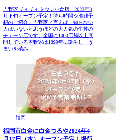
吉野家 チャチャタウン小倉店 2023年3
月下旬オープン予定！待ち時間や混雑予
想のご紹介。吉野家と言えば、知らない
人はいないと思うほどの大人気の牛丼の
チェーン店です。全国に1000店舗以上展
開している吉野家は1899年に誕生し、う
まいを積み...
福岡
福岡市白金に白金つるや2024年4
月17日（水）オープン予定！場所