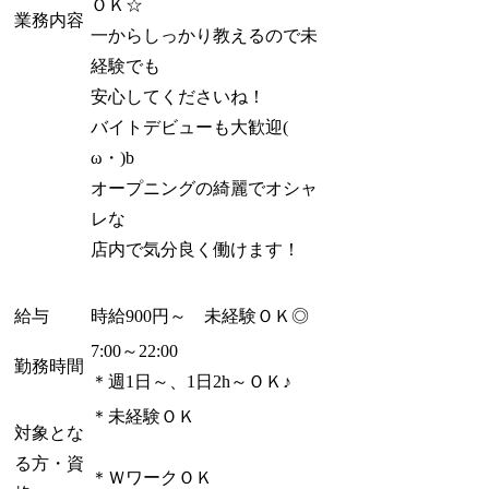
ＯＫ☆
業務内容
一からしっかり教えるので未
経験でも
安心してくださいね！
バイトデビューも大歓迎(ゝ
ω・)b
オープニングの綺麗でオシャ
レな
店内で気分良く働けます！
給与
時給900円～ 未経験ＯＫ◎
7:00～22:00
勤務時間
＊週1日～、1日2h～ＯＫ♪
＊未経験ＯＫ
対象とな
る方・資
＊ＷワークＯＫ