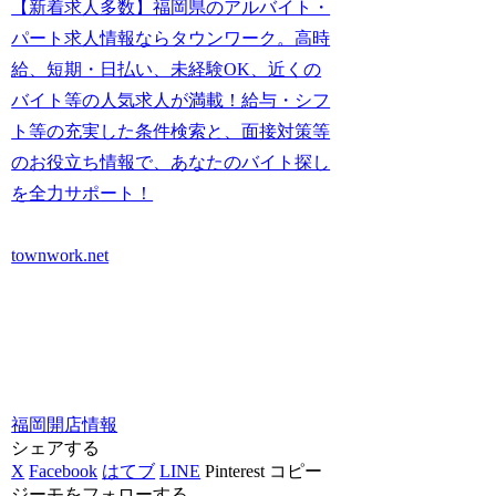
【新着求人多数】福岡県のアルバイト・
パート求人情報ならタウンワーク。高時
給、短期・日払い、未経験OK、近くの
バイト等の人気求人が満載！給与・シフ
ト等の充実した条件検索と、面接対策等
のお役立ち情報で、あなたのバイト探し
を全力サポート！
townwork.net
福岡
開店情報
シェアする
X
Facebook
はてブ
LINE
Pinterest
コピー
ジーモをフォローする