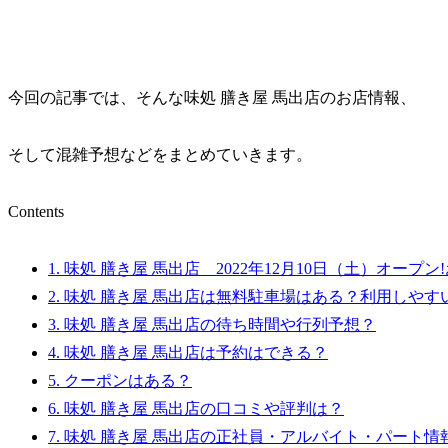
今回の記事では、そんな味処 膳き屋 馬出店のお店情報、
そして混雑予想などをまとめていきます。
Contents
1.
味処 膳き屋 馬出店 2022年12月10日（土）オープ
2.
味処 膳き屋 馬出店は無料駐車場はある？利用しやす
3.
味処 膳き屋 馬出店の待ち時間や行列予想？
4.
味処 膳き屋 馬出店は予約はできる？
5.
クーポンはある？
6.
味処 膳き屋 馬出店の口コミや評判は？
7.
味処 膳き屋 馬出店の正社員・アルバイト・パート情