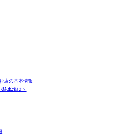
ン!お店の基本情報
い駐車場は？
報