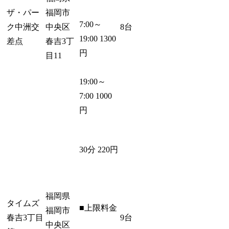
ザ・パー
福岡市
7:00～
ク中洲交
中央区
8台
19:00 1300
差点
春吉3丁
円
目11
19:00～
7:00 1000
円
30分 220円
福岡県
タイムズ
■上限料金
福岡市
春吉3丁目
9台
中央区