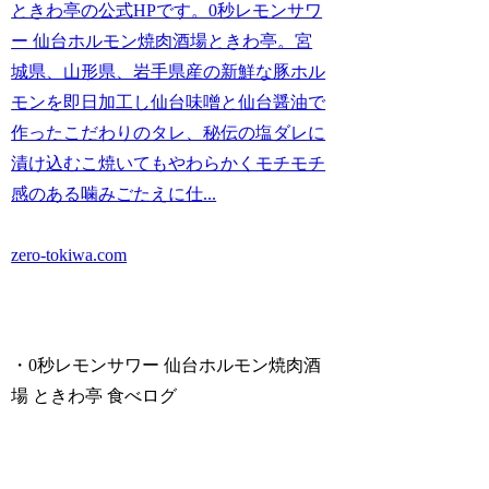
ときわ亭の公式HPです。0秒レモンサワ
ー 仙台ホルモン焼肉酒場ときわ亭。宮
城県、山形県、岩手県産の新鮮な豚ホル
モンを即日加工し仙台味噌と仙台醤油で
作ったこだわりのタレ、秘伝の塩ダレに
漬け込むこ焼いてもやわらかくモチモチ
感のある噛みごたえに仕...
zero-tokiwa.com
・0秒レモンサワー 仙台ホルモン焼肉酒
場 ときわ亭 食べログ