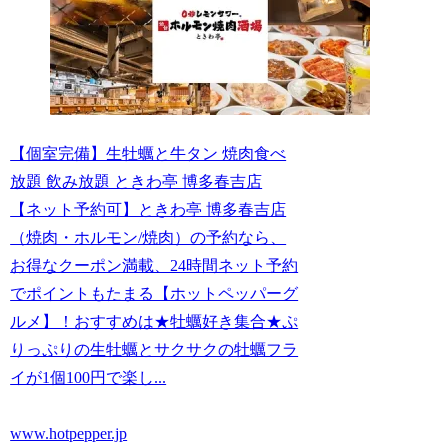
【個室完備】生牡蠣と牛タン 焼肉食べ
放題 飲み放題 ときわ亭 博多春吉店
【ネット予約可】ときわ亭 博多春吉店
（焼肉・ホルモン/焼肉）の予約なら、
お得なクーポン満載、24時間ネット予約
でポイントもたまる【ホットペッパーグ
ルメ】！おすすめは★牡蠣好き集合★ぷ
りっぷりの生牡蠣とサクサクの牡蠣フラ
イが1個100円で楽し...
www.hotpepper.jp