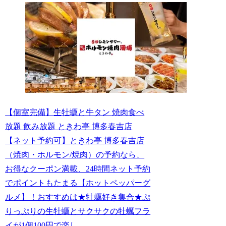
【個室完備】生牡蠣と牛タン 焼肉食べ
放題 飲み放題 ときわ亭 博多春吉店
【ネット予約可】ときわ亭 博多春吉店
（焼肉・ホルモン/焼肉）の予約なら、
お得なクーポン満載、24時間ネット予約
でポイントもたまる【ホットペッパーグ
ルメ】！おすすめは★牡蠣好き集合★ぷ
りっぷりの生牡蠣とサクサクの牡蠣フラ
イが1個100円で楽し...