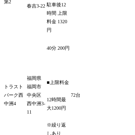
第2
駐車後12
春吉3-22
時間 上限
料金 1320
円
40分 200円
福岡県
■上限料金
トラスト
福岡市
パーク西
中央区
72台
12時間最
中洲4
西中洲3-
大1200円
11
※繰り返
しあり