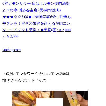
0秒レモンサワー 仙台ホルモン焼肉酒場
ときわ亭 博多春吉店 (天神南/焼肉)
★★★☆☆3.04 ■【天神南駅6分】牡蠣も
牛タンも！旨さの限界を超える焼肉エン
ターテイメント酒場！ ■予算(夜):￥2,000
～￥2,999
tabelog.com
・0秒レモンサワー 仙台ホルモン焼肉酒
場 ときわ亭 ホットペッパー