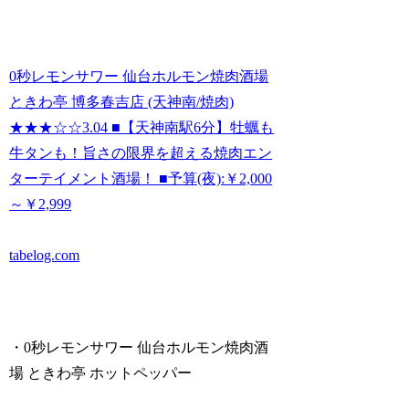
0秒レモンサワー 仙台ホルモン焼肉酒場
ときわ亭 博多春吉店 (天神南/焼肉)
★★★☆☆3.04 ■【天神南駅6分】牡蠣も
牛タンも！旨さの限界を超える焼肉エン
ターテイメント酒場！ ■予算(夜):￥2,000
～￥2,999
tabelog.com
・0秒レモンサワー 仙台ホルモン焼肉酒
場 ときわ亭 ホットペッパー